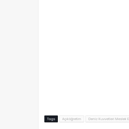
eğitimi vize üniteleri, ara sınav üniteleri, deniz kuvvetleri mes
miktarı, deniz kuvvetleri meslek eğitimi dersinin kredisi, 
kuvvetleri meslek eğitimi bölümü ders litesi, bölümünün dersl
Tags
Açıköğretim
Deniz Kuvvetleri Meslek E