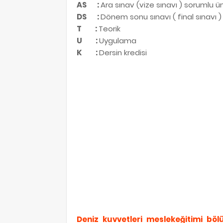
AS
:
Ara sınav (vize sınavı ) sorumlu ün
DS
:
Dönem sonu sınavı ( final sınavı )
T
:
Teorik
U
:
Uygulama
K
:
Dersin kredisi
Deniz kuvvetleri meslekeğitimi böl