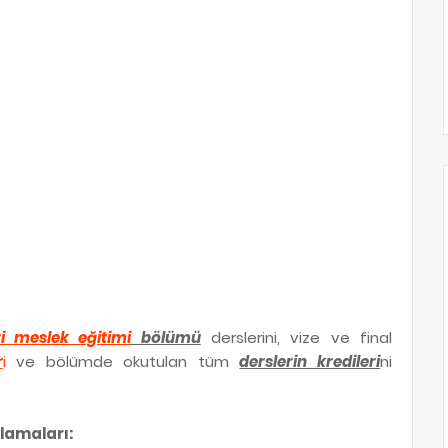
ri meslek eğitimi
bölümü
derslerini, vize ve final
r
i
ve bölümde okutulan tüm
derslerin kredileri
ni
lamaları: