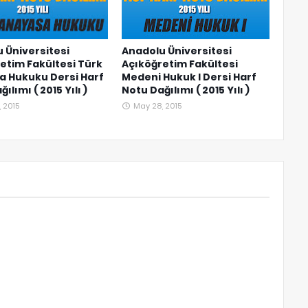
 Üniversitesi
Anadolu Üniversitesi
etim Fakültesi Türk
Açıköğretim Fakültesi
a Hukuku Dersi Harf
Medeni Hukuk I Dersi Harf
ılımı ( 2015 Yılı )
Notu Dağılımı ( 2015 Yılı )
 2015
May 28, 2015