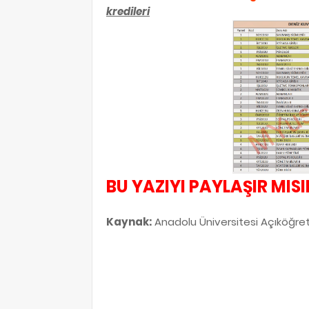
kredileri
BU YAZIYI PAYLAŞIR MIS
Kaynak:
Anadolu Üniversitesi Açıköğreti
etiketler: deniz kuvvetleri meslek eğitimi sorumlu üniteler, de
kuvvetleri meslek eğitimi vize sınavı sorumlu üniteler, döne
sorumlu olunan üniteler, deniz kuvvetleri meslek eğitimi ara s