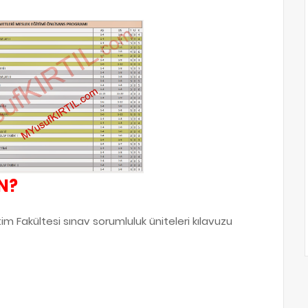
IN?
m Fakültesi sınav sorumluluk üniteleri kılavuzu
niz kuvvetleri meslek eğitimi dersleri, dersi, ders listesi, sorumlu üniteler, deniz
m sonu sınavı sorumlu üniteler, deniz kuvvetleri meslek eğitimi dönem sonu sınavı
ınav sorumlu üniteler, vize sınavı sorumlu olunan üniteler, deniz kuvvetleri meslek