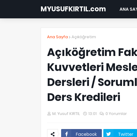
MYUSUFKIRTIL.com
ANA SA
Ana Sayfa
Açıköğretim
Açıköğretim Fak
Kuvvetleri Mesl
Dersleri / Sorum
Ders Kredileri
M. Yusuf KIRTIL
13:01
0 Yorumlar
Facebook
Twitter