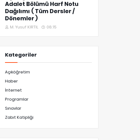
Adalet Bölümü Harf Notu
Dağılımı ( Tüm Dersler /
Dönemler )
M. Yusuf KIRTIL
08:15
Kategoriler
Açıköğretim
Haber
İnternet
Programlar
Sınavlar
Zabıt Katipliği