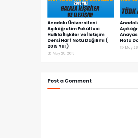
Anadolu Üniversitesi
Anadolu
Açıköğretim Fakültesi
Açıköğr
Halkla İlişkiler ve İletişim
Anayas
Dersi Harf Notu Dağılımı (
Notu Dağ
2015 Yılı )
May 28,
May 28, 2015
Post a Comment