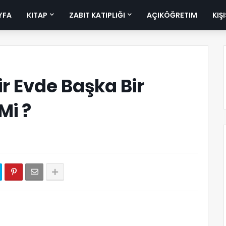
YFA
KITAP
ZABIT KATIPLIĞI
AÇIKÖĞRETIM
KIŞ
ir Evde Başka Bir
Mi ?