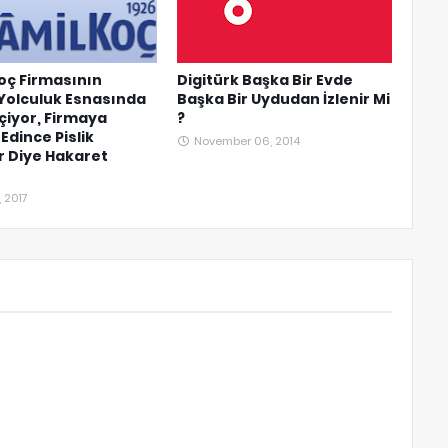
oç Firmasının
Digitürk Başka Bir Evde
Yolculuk Esnasında
Başka Bir Uydudan İzlenir Mi
İçiyor, Firmaya
?
Edince Pislik
November 06, 2014
r Diye Hakaret
, 2017