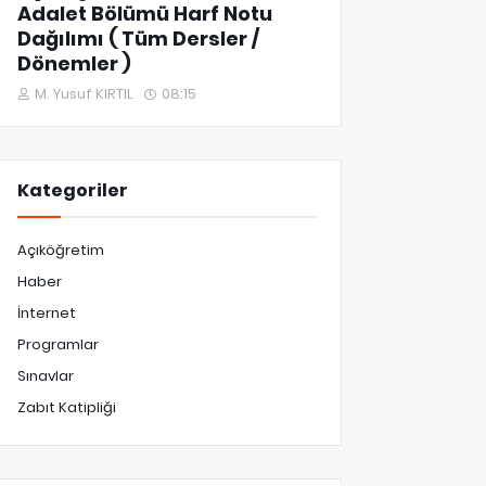
Adalet Bölümü Harf Notu
Dağılımı ( Tüm Dersler /
Dönemler )
M. Yusuf KIRTIL
08:15
Kategoriler
Açıköğretim
Haber
İnternet
Programlar
Sınavlar
Zabıt Katipliği