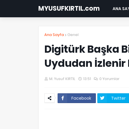
MYUSUFKIRTIL.com
ANA SA
Ana Sayfa
Genel
Digitürk Başka B
Uydudan İzlenir 
M. Yusuf KIRTIL
13:51
0 Yorumlar
Facebook
Twitter