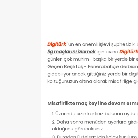
Digitürk
'ün en önemli işlevi şüphesiz ki L
lig maçlarını izlemek
için evine
Digitür
günleri çok mühim- başka bir yerde bir 
Geçen Beşiktaş - Fenerabahçe derbisi
gidebiliyor ancak gittiğiniz yerde bir digi
koltuğunuzun altına alarak misafirliğe gid
Misafirlikte maç keyfine devam etme
Üzerinde sizin kartınız bulunan uydu al
Daha sonra menüden ayarlara girdiği
olduğunu göreceksiniz.
Buradan Eutelsat için kolay kurulum 