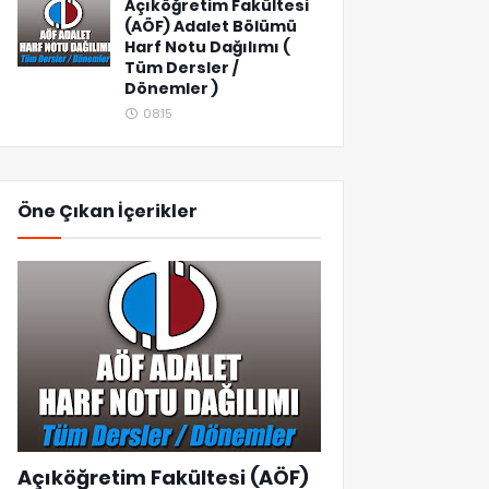
Açıköğretim Fakültesi
(AÖF) Adalet Bölümü
Harf Notu Dağılımı (
Tüm Dersler /
Dönemler )
08:15
Öne Çıkan İçerikler
Açıköğretim Fakültesi (AÖF)