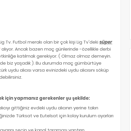
ig Tv. Futbol merakı olan bir çok kişi Lig Tv'deki
süper
k
alıyor. Ancak bazen maç günlerinde -özellikle derbi
etkinliğe katılmak gerekiyor. ( Olmaz olmaz demeyin.
nde biz yaşadık ). Bu durumda maç gümbürtüye
türk uydu alıcısı varsa evinizdeki uydu alıcısını söküp
ebilirsiniz.
k için yapmanız gerekenler şu şekilde:
ıcıyı gittiğiniz evdeki uydu alıcının yerine takın
nizde Türksat ve Eutelsat için kolay kurulum ayarları
ayarını seçin ve kanal taraması yaptırın.