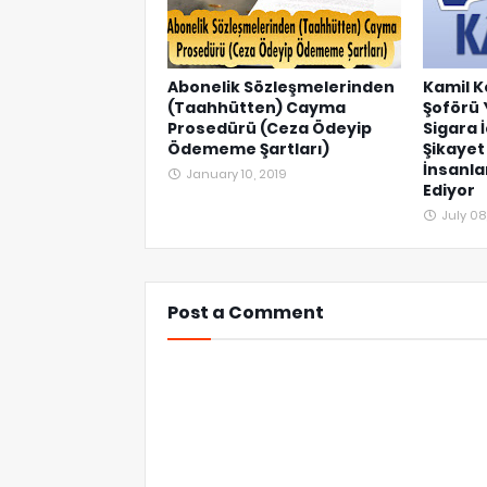
Abonelik Sözleşmelerinden
Kamil K
(Taahhütten) Cayma
Şoförü 
Prosedürü (Ceza Ödeyip
Sigara 
Ödememe Şartları)
Şikayet 
İnsanla
January 10, 2019
Ediyor
July 08
Post a Comment