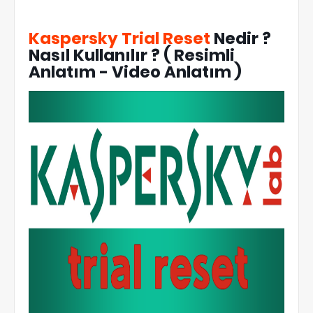
Kaspersky Trial Reset
Nedir ?
Nasıl Kullanılır ? ( Resimli
Anlatım - Video Anlatım )