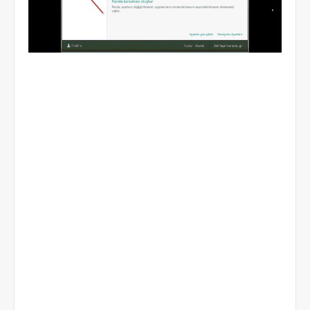
İlgili google aramaları: kaspersky internet security 2014, kaspersky internet
security 2014, kaspersky internet security trial reset, nasıl yapılır, programı,
kaspersky internet security 2015 trial reset, kaspersky internet security 2015
trial reset nasıl yapılır, Kaspersky Internet Security - çoklu cihaz 2015,
Kaspersky Internet Security - çoklu cihaz 2015 trial reset, resimli anlatım,
video anlatım, nasıl yapılır, resimli anlatımı, Kaspersky Anti-Virus 2015,
Kaspersky Anti-Virus 2015 trial reset, Kaspersky Anti-Virus 2015 trial reset
nasıl yapılır,