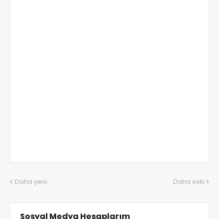
Daha yeni
Daha eski
Sosyal Medya Hesaplarım