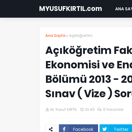
MYUSUFKIRTIL.com
ANA SA
Ana Sayfa
Açıköğretim
Açıköğretim Fakü
Ekonomisi ve Endü
Bölümü 2013 - 2
Sınav ( Vize ) Sor
M. Yusuf KIRTIL
01:43
0 Yorumlar
Facebook
Twitter