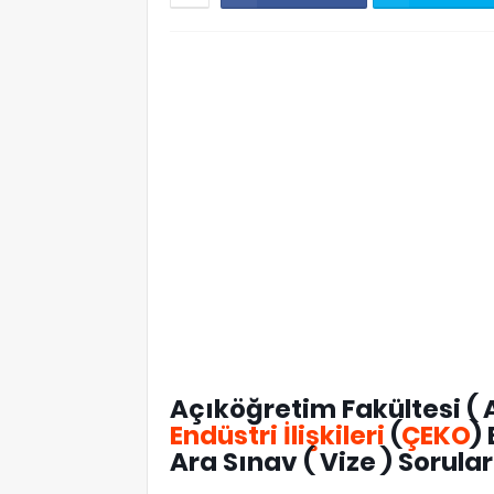
Açıköğretim Fakültesi ( 
Endüstri İlişkileri
(
ÇEKO
)
Ara Sınav ( Vize ) Sorular