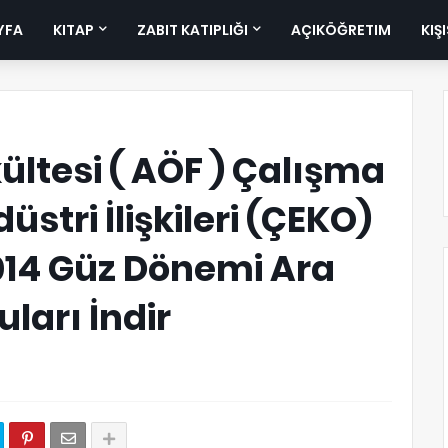
YFA
KITAP
ZABIT KATIPLIĞI
AÇIKÖĞRETIM
KIŞ
ltesi ( AÖF ) Çalışma
stri İlişkileri (ÇEKO)
014 Güz Dönemi Ara
uları İndir