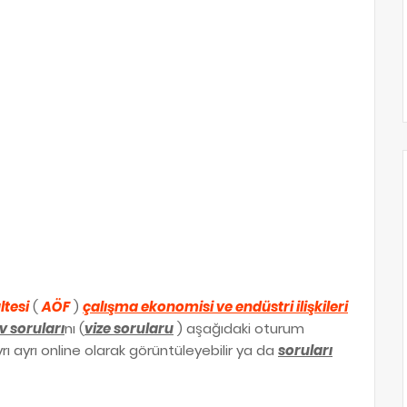
ltesi
(
AÖF
)
çalışma ekonomisi ve endüstri ilişkileri
 soruları
nı (
vize sorularu
) aşağıdaki oturum
rı ayrı online olarak görüntüleyebilir ya da
soruları