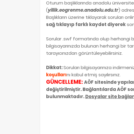
Oturum başlıklarında anadolu üniversite
(
yillik.eogrenme.anadolu.edu.tr
) adres
Başlıkların üzerine tıklayarak soruları on
sağ tıklayıp farklı kaydet diyerek
soru
Sorular .swf formatında olup herhangi b
bilgisayarınızda bulunan herhangi bir tar
tarayıcınızdan görüntüleyebilirsiniz.
Dikkat:
Soruları bilgisayarınıza indirmen
koşulları
nı kabul etmiş sayılırsınız.
GÜNCELLEME:
AÖF sitesinde yapıla
değiştirilmiştir. Bağlantılarda AÖF s
bulunmaktadır.
Dosyalar site bağlant