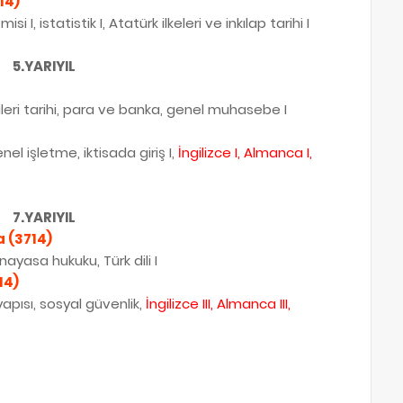
14)
 I, istatistik I, Atatürk ilkeleri ve inkılap tarihi I
5.YARIYIL
işkileri tarihi, para ve banka, genel muhasebe I
nel işletme, iktisada giriş I,
İngilizce I, Almanca I,
7.YARIYIL
 (3714)
 anayasa hukuku, Türk dili I
14)
yapısı, sosyal güvenlik,
İngilizce III, Almanca
III
,