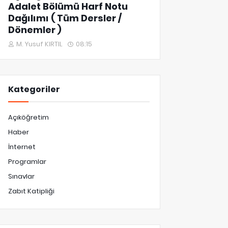
Adalet Bölümü Harf Notu
Dağılımı ( Tüm Dersler /
Dönemler )
M. Yusuf KIRTIL
08:15
Kategoriler
Açıköğretim
Haber
İnternet
Programlar
Sınavlar
Zabıt Katipliği