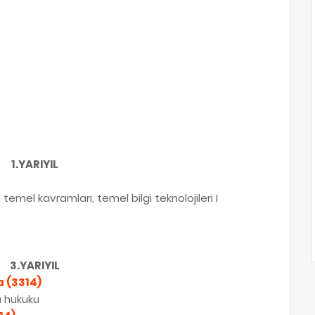
1.YARIYIL
emel kavramları, temel bilgi teknolojileri I
3.YARIYIL
 (3314)
a hukuku