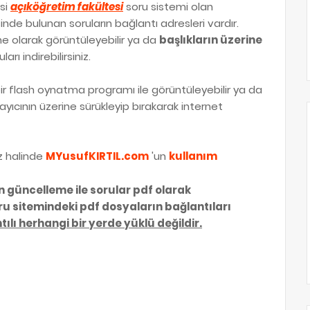
si
açıköğretim fakültesi
soru sistemi olan
inde bulunan soruların bağlantı adresleri vardır.
line olarak görüntüleyebilir ya da
başlıkların üzerine
ları indirebilirsiniz.
ir flash oynatma programı ile görüntüleyebilir ya da
ayıcının üzerine sürükleyip bırakarak internet
iz halinde
MYusufKIRTIL.com
'un
kullanım
n güncelleme ile sorular pdf olarak
oru sitemindeki pdf dosyaların bağlantıları
ılı herhangi bir yerde yüklü değildir.