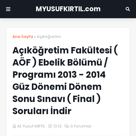
MYUSUFKIRTIL.com
Ana Sayfa
Açıköğretim
Açıköğretim Fakültesi (
AÖF ) Ebelik Bölümü /
Programı 2013 - 2014
Güz Dönemi Dönem
Sonu Sınavı ( Final )
Soruları İndir
M. Yusuf KIRTIL
13:12
0 Yorumlar