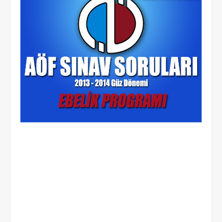
ilgili google aramaları : çıkmış soruları EBELİK bölümü soruları indir eski
sorular final soruları 2012 vize soruları 2011 final soruları eski sorularını indir
sorular çıkmış sorular 2010 final soruları dönem sonu sınavı soruları final
soruları aöf ebelik sınav soruları aöf soruları indir anadolu üniversitesi
geçmiş yılların soruları açıköğretim 2013 2012 açıköğretm ebelik güz dönemi
dönem sonunun son on yılın çıkmış soruları 2013 dönem sonu sınav