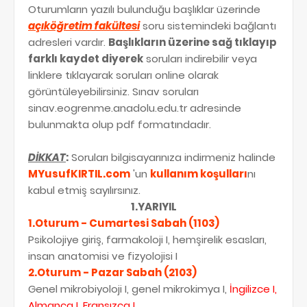
Oturumların yazılı bulunduğu başlıklar üzerinde
açıköğretim fakültesi
soru sistemindeki bağlantı
adresleri vardır.
Başlıkların üzerine sağ tıklayıp
farklı kaydet diyerek
soruları indirebilir veya
linklere tıklayarak soruları online olarak
görüntüleyebilirsiniz. Sınav soruları
sinav.eogrenme.anadolu.edu.tr adresinde
bulunmakta olup pdf formatındadır.
DİKKAT
:
Soruları bilgisayarınıza indirmeniz halinde
MYusufKIRTIL.com
'un
kullanım koşulları
nı
kabul etmiş sayılırsınız.
1.YARIYIL
1.Oturum - Cumartesi Sabah (1103)
Psikolojiye giriş, farmakoloji I, hemşirelik esasları,
insan anatomisi ve fizyolojisi I
2.Oturum - Pazar Sabah (2103)
Genel mikrobiyoloji I, genel mikrokimya I,
İngilizce I,
Almanca I, Fransızca I