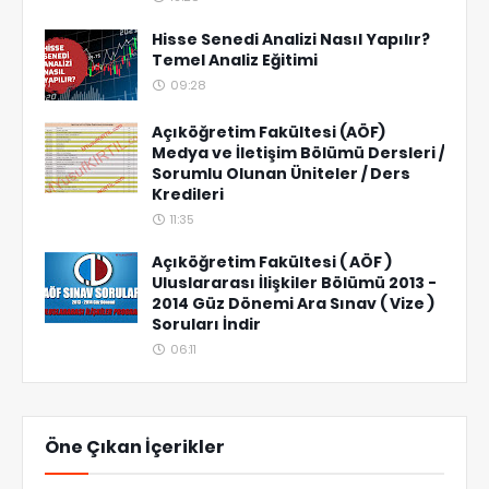
Hisse Senedi Analizi Nasıl Yapılır?
Temel Analiz Eğitimi
09:28
Açıköğretim Fakültesi (AÖF)
Medya ve İletişim Bölümü Dersleri /
Sorumlu Olunan Üniteler / Ders
Kredileri
11:35
Açıköğretim Fakültesi ( AÖF )
Uluslararası İlişkiler Bölümü 2013 -
2014 Güz Dönemi Ara Sınav ( Vize )
Soruları İndir
06:11
Öne Çıkan İçerikler