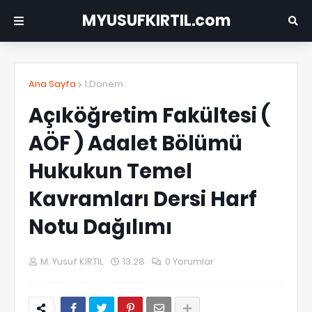
MYUSUFKIRTIL.com
Ana Sayfa
1.Dönem
Açıköğretim Fakültesi (
AÖF ) Adalet Bölümü
Hukukun Temel
Kavramları Dersi Harf
Notu Dağılımı
M. Yusuf KIRTIL
13:28
0 Yorumlar