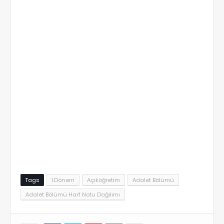
Tags
1.Dönem
Açıköğretim
Adalet Bölümü
Adalet Bölümü Harf Notu Dağılımı