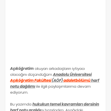
Açıköğretim
okuyan arkadaşların iytiyacı
olacağını düşündüğüm
Anadolu Üniversitesi
Açıköğretim Fakültesi
(AÖF)
adaletbölümü
harf
notu dağılımı
ile ilgili paylaşımlarıma devam
ediyorum.
Bu yazımda
hukukun temel kavramları dersinin
harf notu aralığı
nı hazırladım. Aşağıdaki