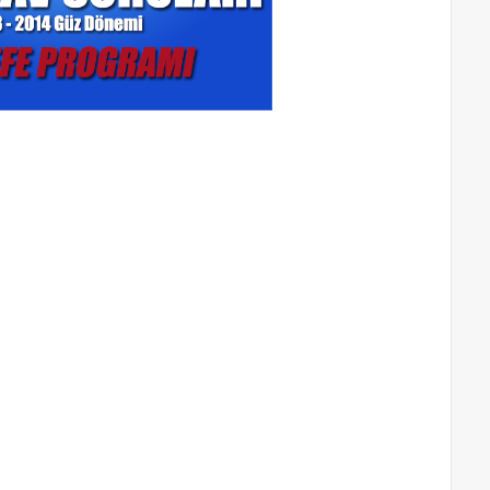
felsefe dönem sonu sınavı soruları felsefe final geçmiş yılların soruları eski
orularını aöf aöf felsefe 2013 2014 güz dönemi soruları indir felsefe sınav soruları aöf
dönemi eski sorular felsefe bölümünün 2013 dönem sonu sınavı soruları 2014 final
ılların sorunlarını indir