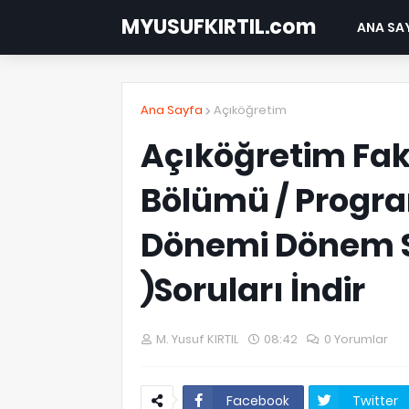
MYUSUFKIRTIL.com
ANA SA
Ana Sayfa
Açıköğretim
Açıköğretim Fakü
Bölümü / Progra
Dönemi Dönem So
)Soruları İndir
M. Yusuf KIRTIL
08:42
0 Yorumlar
Facebook
Twitter