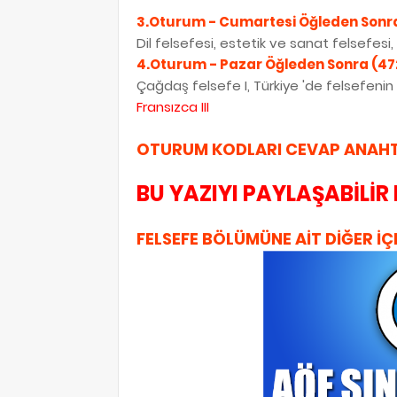
3.Oturum - Cumartesi Öğleden Sonra
Dil felsefesi, estetik ve sanat felsefesi, so
4.Oturum - Pazar Öğleden Sonra (47
Çağdaş felsefe I, Türkiye 'de felsefenin ge
Fransızca
III
OTURUM KODLARI
CEVAP ANAHT
BU YAZIYI PAYLAŞABİLİR 
FELSEFE BÖLÜMÜNE AİT DİĞER İÇ