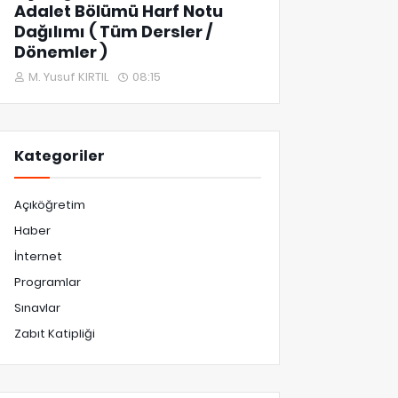
Adalet Bölümü Harf Notu
Dağılımı ( Tüm Dersler /
Dönemler )
M. Yusuf KIRTIL
08:15
Kategoriler
Açıköğretim
Haber
İnternet
Programlar
Sınavlar
Zabıt Katipliği