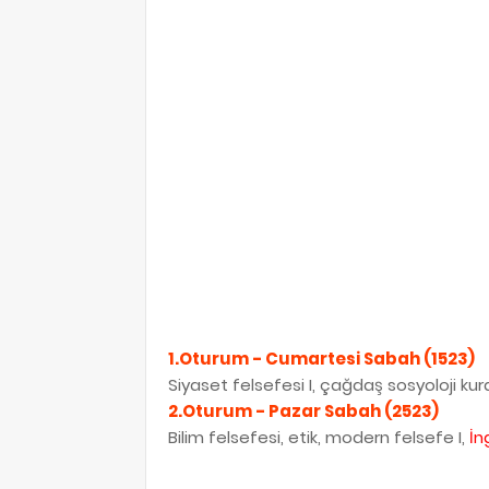
1.Oturum - Cumartesi Sabah (1523)
Siyaset felsefesi I, çağdaş sosyoloji kur
2.Oturum - Pazar Sabah (2523)
Bilim felsefesi, etik, modern felsefe I,
İn