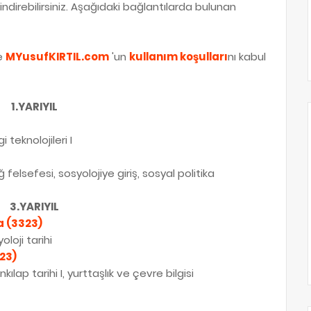
 indirebilirsiniz. Aşağıdaki bağlantılarda bulunan
de
MYusufKIRTIL.com
'un
kullanım koşulları
nı kabul
1.YARIYIL
i teknolojileri I
felsefesi, sosyolojiye giriş, sosyal politika
3.YARIYIL
a (3323)
oloji tarihi
23)
kılap tarihi I, yurttaşlık ve çevre bilgisi