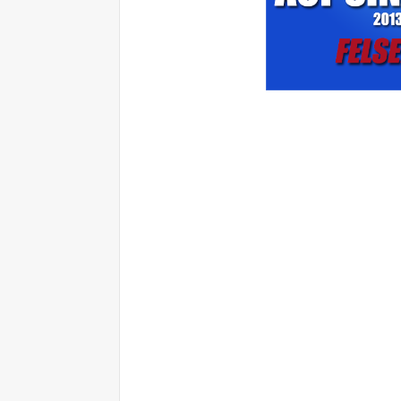
ilgili google aramaları : soruları final sorularını geçmiş yıllar 
sorularını indir soruları çıkmış sorular felsefe çıkmış soruları s
soruları indir anadolu üniversitesi açıköğretim 2013 2014 güz 
soruları final sorularını indir tüm soruları arşivi pdf indir eski y