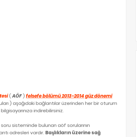
tesi
(
AÖF
)
felsefe bölümü 2013-2014 güz dönemi
oruları ) aşağıdaki bağlantılar üzerinden her bir oturum
ilgisayarınıza indirebilirsiniz.
soru sisteminde bulunan aöf sorularının
antı adresleri vardır.
Başlıkların üzerine sağ