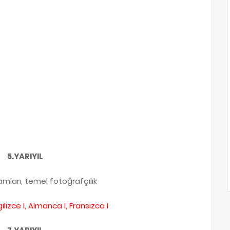
5.YARIYIL
amları, temel fotoğrafçılık
gilizce I, Almanca I, Fransızca I