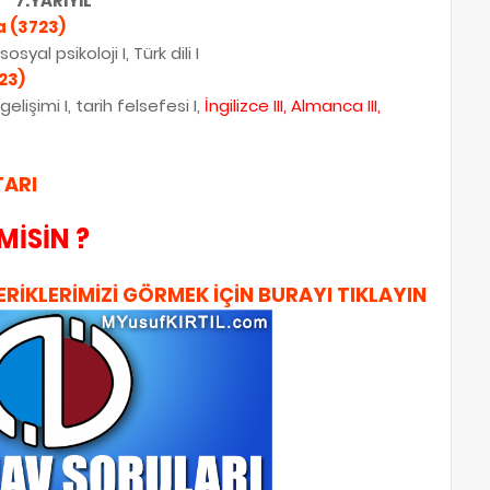
7.YARIYIL
 (3723)
syal psikoloji I, Türk dili I
23)
lişimi I, tarih felsefesi I,
İngilizce III, Almanca
III
,
ARI
MİSİN ?
ERİKLERİMİZİ GÖRMEK İÇİN BURAYI TIKLAYIN