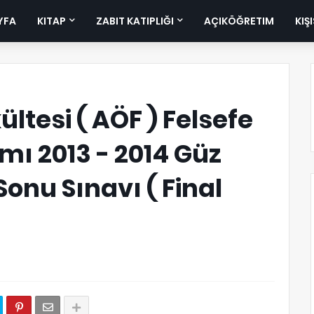
YFA
KITAP
ZABIT KATIPLIĞI
AÇIKÖĞRETIM
KIŞ
ltesi ( AÖF ) Felsefe
mı 2013 - 2014 Güz
nu Sınavı ( Final