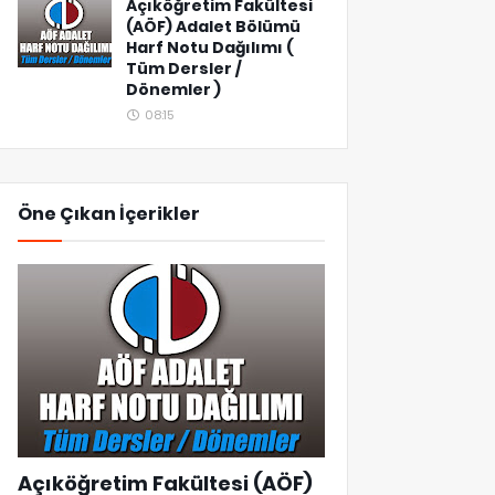
Açıköğretim Fakültesi
(AÖF) Adalet Bölümü
Harf Notu Dağılımı (
Tüm Dersler /
Dönemler )
08:15
Öne Çıkan İçerikler
Açıköğretim Fakültesi (AÖF)