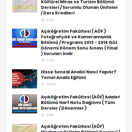
Kültürel Miras ve Turizm Bölümü
Dersleri / Sorumlu Olunan Üniteler
/ Ders Kredileri
10:50
Açıköğretim Fakültesi ( AÖF )
Fotoğrafçılık ve Kameramanlık
Bölümü / Programı 2013 - 2014 Güz
Dönemi Dönem Sonu Sınavı ( Final
) Soruları İndir
13:28
Hisse Senedi Analizi Nasıl Yapılır?
Temel Analiz Eğitimi
09:28
Açıköğretim Fakültesi (AÖF) Adalet
Bölümü Harf Notu Dağılımı ( Tüm
Dersler / Dönemler )
08:15
Açıköğretim Fakültesi (AÖF)