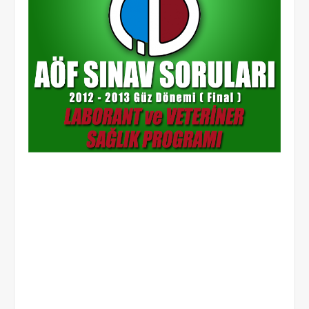
ilgili google aramaları : 2013 2014 güz dönemi geçmiş yıllar sorularını aöf eski
sorularını indir sorular laboratuvar ve veteriner sağlık soruları soruları indir
eski sorular sınav soruları aöf soruları indir anadolu üniversitesi 2013 soruları
2013 çıkmış sorular 2012 final soruları dönem sonunun 2011 SORUSU güz dönemi
final sorularını yılların soruları açıköğretim geçmiş tüm soruları son on yılın
soruları çıkmış sorular çıkmış dönem sonu sınavı soruları final soruları aöf
2013 2014