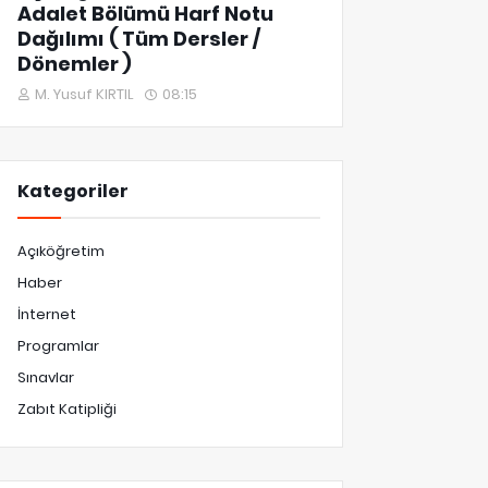
Adalet Bölümü Harf Notu
Dağılımı ( Tüm Dersler /
Dönemler )
M. Yusuf KIRTIL
08:15
Kategoriler
Açıköğretim
Haber
İnternet
Programlar
Sınavlar
Zabıt Katipliği