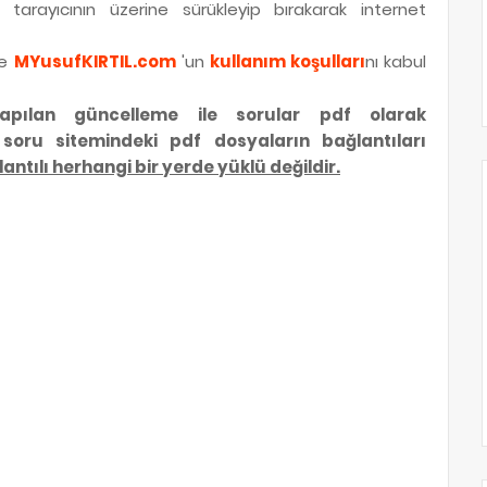
 tarayıcının üzerine sürükleyip bırakarak internet
de
MYusufKIRTIL.com
'un
kullanım koşulları
nı kabul
apılan güncelleme ile sorular pdf olarak
F soru sitemindeki pdf dosyaların bağlantıları
lantılı herhangi bir yerde yüklü değildir.