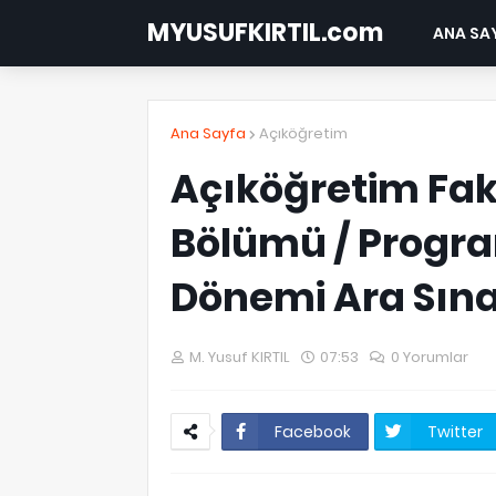
MYUSUFKIRTIL.com
ANA SA
Ana Sayfa
Açıköğretim
Açıköğretim Fakü
Bölümü / Progra
Dönemi Ara Sınav 
M. Yusuf KIRTIL
07:53
0 Yorumlar
Facebook
Twitter