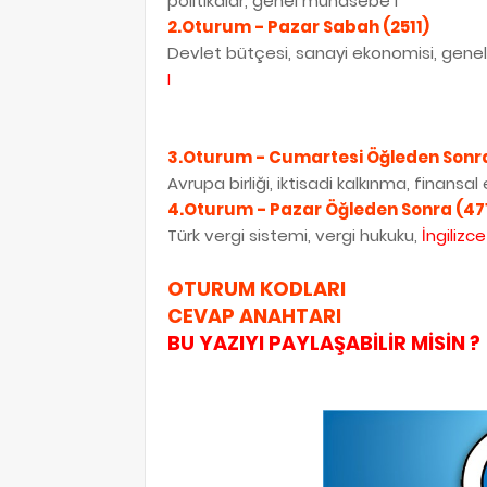
politikalar, genel muhasebe I
2.Oturum - Pazar Sabah (2511)
Devlet bütçesi, sanayi ekonomisi, genel 
I
3.Oturum - Cumartesi Öğleden Sonra
Avrupa birliği, iktisadi kalkınma, finansa
4.Oturum - Pazar Öğleden Sonra (471
Türk vergi sistemi, vergi hukuku,
İngilizc
OTURUM KODLARI
CEVAP ANAHTARI
BU YAZIYI PAYLAŞABİLİR MİSİN ?