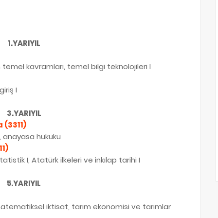
1.YARIYIL
emel kavramları, temel bilgi teknolojileri I
iriş I
3.YARIYIL
 (3311)
, anayasa hukuku
11)
atistik I, Atatürk ilkeleri ve inkılap tarihi I
5.YARIYIL
, matematiksel iktisat, tarım ekonomisi ve tarımlar