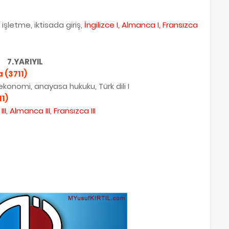
işletme, iktisada giriş,
İngilizce I, Almanca I, Fransızca
7.YARIYIL
 (3711)
l ekonomi, anayasa hukuku, Türk dili I
1)
e III, Almanca
III
, Fransızca
III