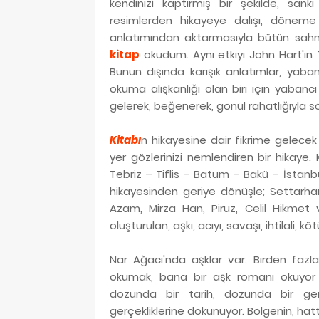
kendinizi kaptırmış bir şekilde, sank
resimlerden hikayeye dalışı, döneme 
anlatımından aktarmasıyla bütün sahn
kitap
okudum. Aynı etkiyi John Hart'ın
Bunun dışında karışık anlatımlar, yaba
okuma alışkanlığı olan biri için yabanc
gelerek, beğenerek, gönül rahatlığıyla söyl
Kitabı
n hikayesine dair fikrime gelecek
yer gözlerinizi nemlendiren bir hikaye.
Tebriz – Tiflis – Batum – Bakü – İstanb
hikayesinden geriye dönüşle; Settarha
Azam, Mirza Han, Piruz, Celil Hikmet
oluşturulan, aşkı, acıyı, savaşı, ihtilali,
Nar Ağacı'nda aşklar var. Birden fazla 
okumak, bana bir aşk romanı okuyor 
dozunda bir tarih, dozunda bir ge
gerçekliklerine dokunuyor. Bölgenin, ha