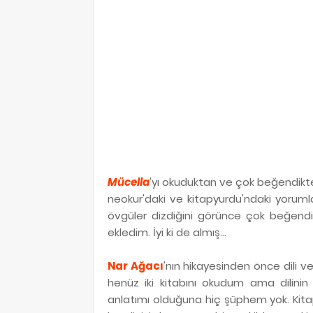
Mücella
'yı okuduktan ve çok beğendik
neokur'daki ve kitapyurdu'ndaki yorum
övgüler dizdiğini görünce çok beğendiğ
ekledim. İyi ki de almış...
Nar Ağacı
'nın hikayesinden önce dili
henüz iki kitabını okudum ama dilinin 
anlatımı olduğuna hiç şüphem yok. Kitap