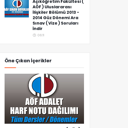
Açıköğretim Fakültesi (
AÖF ) Uluslararası
İlişkiler Bölümü 2013 -
2014 Güz Dönemi Ara
Sınav ( Vize ) Soruları
İndir
06:11
Öne Çıkan İçerikler