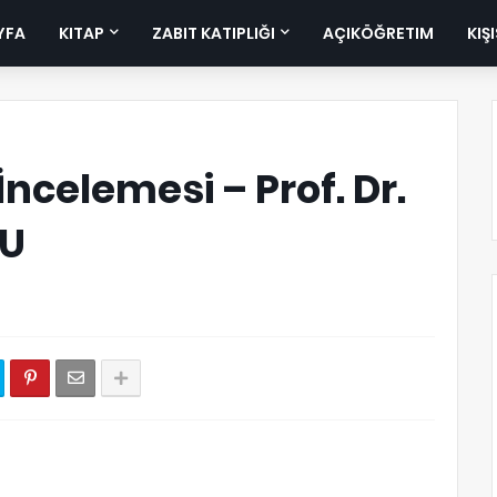
YFA
KITAP
ZABIT KATIPLIĞI
AÇIKÖĞRETIM
KIŞ
İncelemesi – Prof. Dr.
LU