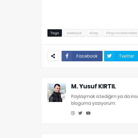
Tags
edebiyat
kitap
kitap incelemeleri
Facebook
Twitter
M. Yusuf KIRTIL
Paylaşmak istediğim ya da in
bloguma yazıyorum.