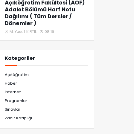
Açıköğretim Fakültesi (AÖF)
Adalet Bölümü Harf Notu
Dağılımı ( Tüm Dersler /
Dönemler )
M. Yusuf KIRTIL
08:15
Kategoriler
Açıköğretim
Haber
İnternet
Programlar
Sınavlar
Zabıt Katipliği