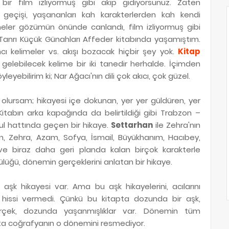
i bir film izliyormuş gibi akıp gidiyorsunuz. Zaten
geçişi, yaşananları kah karakterlerden kah kendi
eler gözümün önünde canlandı, film izliyormuş gibi
 Tanrı Küçük Günahları Affeder kitabında yaşamıştım.
ncı kelimeler vs. akışı bozacak hiçbir şey yok.
Kitap
ı gelebilecek kelime bir iki tanedir herhalde. İçimden
eyebilirim ki; Nar Ağacı'nın dili çok akıcı, çok güzel.
 olursam; hikayesi içe dokunan, yer yer güldüren, yer
 Kitabın arka kapağında da belirtildiği gibi Trabzon –
ul hattında geçen bir hikaye.
Settarhan
ile Zehra'nın
n, Zehra, Azam, Sofya, İsmail, Büyükhanım, Hacıbey,
 ve biraz daha geri planda kalan birçok karakterle
 kötülüğü, dönemin gerçeklerini anlatan bir hikaye.
aşk hikayesi var. Ama bu aşk hikayelerini, acılarını
hissi vermedi. Çünkü bu kitapta dozunda bir aşk,
rçek, dozunda yaşanmışlıklar var. Dönemin tüm
tta coğrafyanın o dönemini resmediyor.