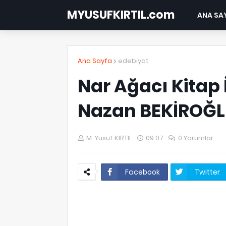
MYUSUFKIRTIL.com
ANA SA
Ana Sayfa
edebiyat
Nar Ağacı Kitap 
Nazan BEKİROĞ
M. Yusuf KIRTIL
09:07
0 Yorumlar
Facebook
Twitter