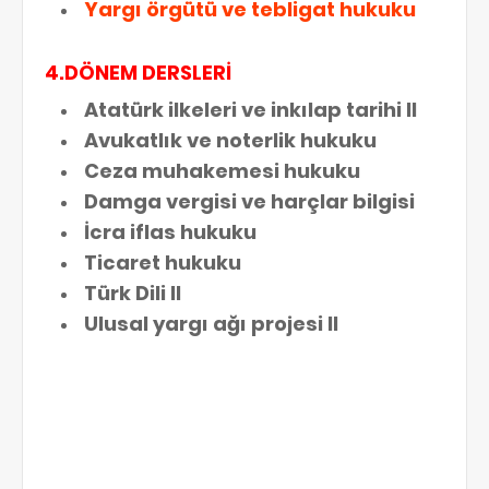
Yargı örgütü ve tebligat hukuku
4.DÖNEM DERSLERİ
Atatürk ilkeleri ve inkılap tarihi II
Avukatlık ve noterlik hukuku
Ceza muhakemesi hukuku
Damga vergisi ve harçlar bilgisi
İcra iflas hukuku
Ticaret hukuku
Türk Dili II
Ulusal yargı ağı projesi II
İlgili google aramaları: adalet harf aöf adalet harf notu dağılımı, harf notu
aralıkları, harf notları, harf notları aralığı, harf notu aralıkları, harf notunun