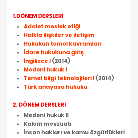
1.DÖNEM DERSLERİ
Adalet meslek etiği
Halkla ilişkiler ve iletişim
Hukukun temel kavramları
İdare hukukuna giriş
İngilizce I
(2014)
Medeni hukuk I
Temel bilgi teknolojileri I
(2014)
Türk anayasa hukuku
2. DÖNEM DERSLERİ
Medeni hukuk II
Kalem mevzuatı
İnsan hakları ve kamu özgürlükleri