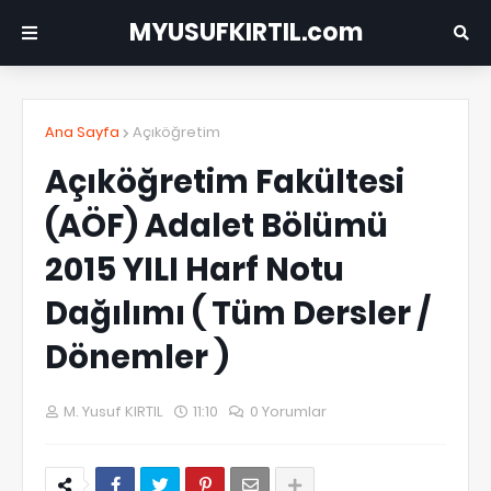
MYUSUFKIRTIL.com
Ana Sayfa
Açıköğretim
Açıköğretim Fakültesi
(AÖF) Adalet Bölümü
2015 YILI Harf Notu
Dağılımı ( Tüm Dersler /
Dönemler )
M. Yusuf KIRTIL
11:10
0 Yorumlar