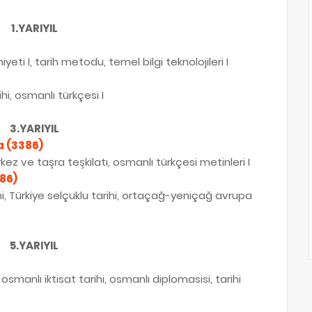
1.YARIYIL
yeti I, tarih metodu, temel bilgi teknolojileri I
hi, osmanlı türkçesi I
3.YARIYIL
a (3386)
kez ve taşra teşkilatı, osmanlı türkçesi metinleri I
86)
i, Türkiye selçuklu tarihi, ortaçağ-yeniçağ avrupa
5.YARIYIL
smanlı iktisat tarihi, osmanlı diplomasisi, tarihi