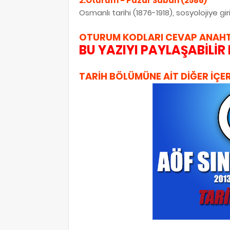
2.Oturum - Pazar Sabah (2586)
Osmanlı tarihi (1876-1918), sosyolojiye gir
OTURUM KODLARI
CEVAP ANAHT
BU YAZIYI PAYLAŞABİLİR 
TARİH BÖLÜMÜNE AİT DİĞER İÇER