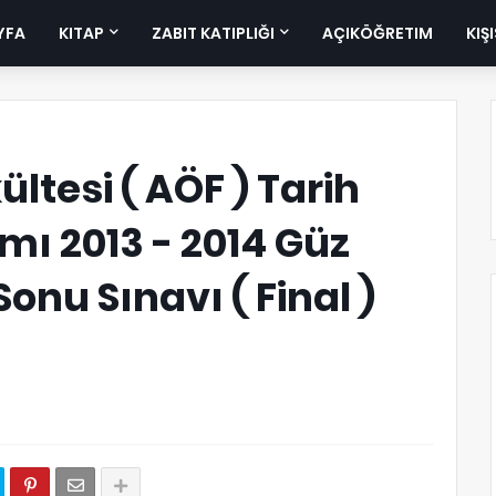
YFA
KITAP
ZABIT KATIPLIĞI
AÇIKÖĞRETIM
KIŞ
ltesi ( AÖF ) Tarih
mı 2013 - 2014 Güz
nu Sınavı ( Final )