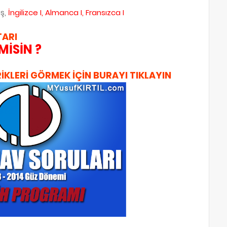
iş,
İngilizce I, Almanca I, Fransızca I
ARI
MİSİN ?
İKLERİ GÖRMEK İÇİN BURAYI TIKLAYIN