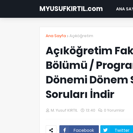
MYUSUFKIRTIL.com
ANA SA
Ana Sayfa
Açıköğretim
Açıköğretim Fakü
Bölümü / Progra
Dönemi Dönem So
Soruları İndir
M. Yusuf KIRTIL
13:40
0 Yorumlar
Facebook
Twitter