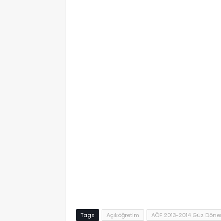
ilgili google aramaları : eski aöf tarih 2013 sorular çıkmış sorula
sorular tarih lisans programı2014 tarih soruları aöf tarih sor
sınavı soruları final soruları tarih tarih güz dönemi soruları in
Tags
Açıköğretim
AÖF 2013-2014 Güz Dönem