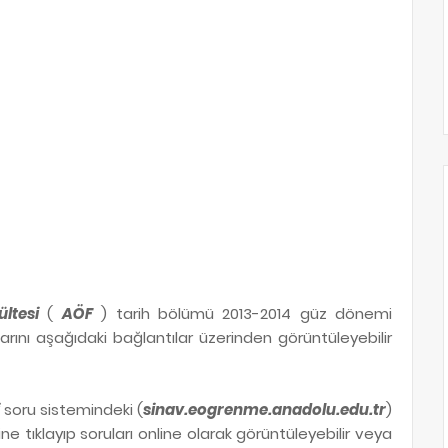
ltesi
(
AÖF
) tarih bölümü 2013-2014 güz dönemi
arını aşağıdaki bağlantılar üzerinden görüntüleyebilir
soru sistemindeki (
sinav.eogrenme.anadolu.edu.tr
)
rine tıklayıp soruları online olarak görüntüleyebilir veya