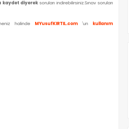
lı kaydet diyerek
soruları indirebilirsiniz.Sınav soruları
irmeniz halinde
MYusufKIRTIL.com
'un
kullanım