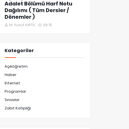
Adalet Bölümü Harf Notu
Dağılımı ( Tüm Dersler /
Dönemler )
M. Yusuf KIRTIL
08:15
Kategoriler
Açıköğretim
Haber
İnternet
Programlar
Sınavlar
Zabıt Katipliği