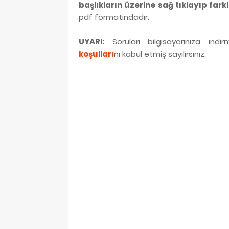
başlıkların üzerine sağ tıklayıp fark
pdf formatındadır.
UYARI:
Soruları bilgisayarınıza ind
koşulları
nı kabul etmiş sayılırsınız.