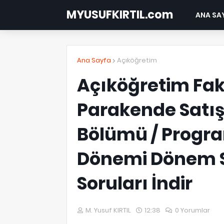
MYUSUFKIRTIL.com
ANA SA
Ana Sayfa
Açıköğretim
Açıköğretim Fakü
Parakende Satı
Bölümü / Progra
Dönemi Dönem So
Soruları İndir
M. Yusuf KIRTIL
12:38
0 Yorumlar