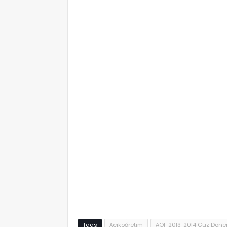
yılların soruları açıköğretim 2013 2014 parakende satış ve mağa
parakende satış ve mağaza yönetimi çıkmış sorular çıkmış DÖN
2013 2014 güz dönemi yönetimi2013 çıkmış soruları eski sorular 2
soruları aöf soruları indir parakende satış ve mağaza yönetimi
Tags
Açıköğretim
AÖF 2013-2014 Güz Dönem