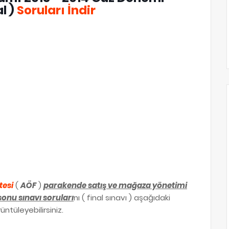
l )
Soruları İndir
tesi
(
AÖF
)
parakende satış ve mağaza yönetimi
nu sınavı soruları
nı ( final sınavı ) aşağıdaki
üntüleyebilirsiniz.