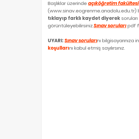
Başlıklar üzerinde
açıköğretim fakültesi
(www.sinav.eogrenme.anadolu.edu.tr) ba
tıklayıp farklı kaydet diyerek
soruları 
görüntüleyebilirsiniz.
Sınav soruları
pdf f
UYARI:
Sınav soruları
nı bilgisayarınıza 
koşulları
nı kabul etmiş sayılırsınız.