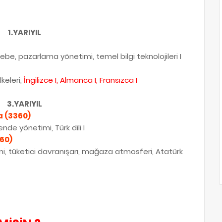
1.YARIYIL
e, pazarlama yönetimi, temel bilgi teknolojileri I
ilkeleri,
İngilizce I, Almanca I, Fransızca I
3.YARIYIL
a (3360)
ende yönetimi, Türk dili I
60)
imi, tüketici davranışarı, mağaza atmosferi, Atatürk