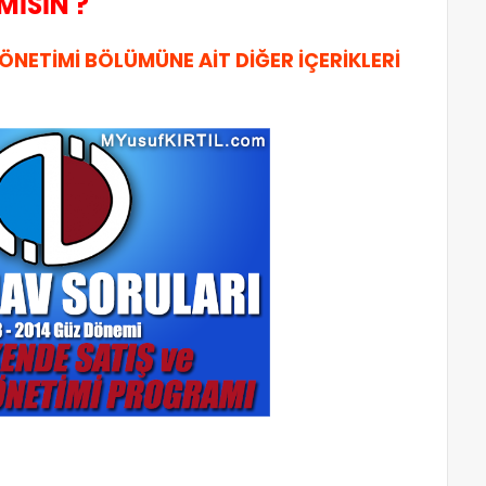
MİSİN ?
NETİMİ BÖLÜMÜNE AİT DİĞER İÇERİKLERİ
 mağaza yönetimi aöf eski sorularını indir sorular parakende satış ve mağaza geçmiş