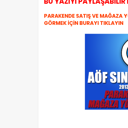
BU YAZIYI PAYLAŞABİLİR 
PARAKENDE SATIŞ VE MAĞAZA YÖ
GÖRMEK İÇİN BURAYI TIKLAYIN
ilgili google aramaları : yıllar sorularını parakende satış ve