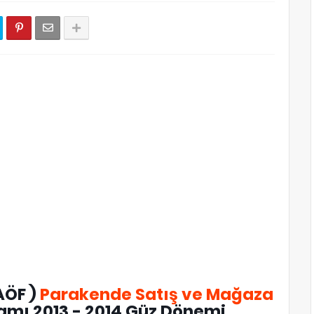
AÖF )
Parakende Satış ve Mağaza
amı 2013 - 2014 Güz Dönemi