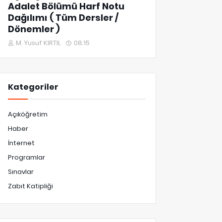
Adalet Bölümü Harf Notu
Dağılımı ( Tüm Dersler /
Dönemler )
M. Yusuf KIRTIL
08:15
Kategoriler
Açıköğretim
Haber
İnternet
Programlar
Sınavlar
Zabıt Katipliği