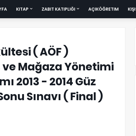
YFA
KITAP
ZABIT KATIPLIĞI
AÇIKÖĞRETIM
KIŞ
ltesi ( AÖF )
ş ve Mağaza Yönetimi
mı 2013 - 2014 Güz
nu Sınavı ( Final )