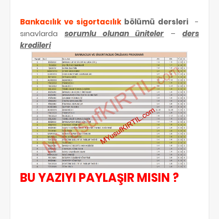
Bankacılık ve sigortacılık
bölümü dersleri
-
sınavlarda
sorumlu olunan üniteler
–
ders
kredileri
BU YAZIYI PAYLAŞIR MISIN ?
etiketler: aöf, açıköğretim fakültesi, bankacılık ve sigortacılık sorumlu
üniteler, bankacılık ve sigortacılık bölümü dersleri, dersi, ders listesi, sorumlu