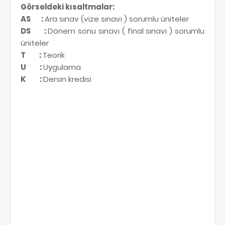
Görseldeki kısaltmalar:
AS
:
Ara sınav (vize sınavı ) sorumlu üniteler
DS
:
Dönem sonu sınavı ( final sınavı ) sorumlu
üniteler
T
:
Teorik
U
:
Uygulama
K
:
Dersin kredisi