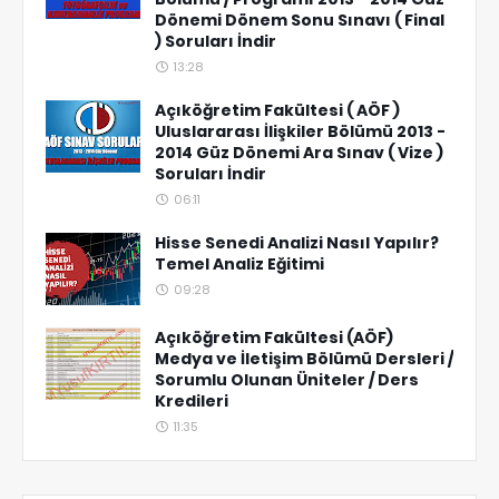
Dönemi Dönem Sonu Sınavı ( Final
) Soruları İndir
13:28
Açıköğretim Fakültesi ( AÖF )
Uluslararası İlişkiler Bölümü 2013 -
2014 Güz Dönemi Ara Sınav ( Vize )
Soruları İndir
06:11
Hisse Senedi Analizi Nasıl Yapılır?
Temel Analiz Eğitimi
09:28
Açıköğretim Fakültesi (AÖF)
Medya ve İletişim Bölümü Dersleri /
Sorumlu Olunan Üniteler / Ders
Kredileri
11:35