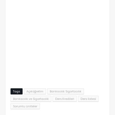
Tags
Açıköğretim
Bankacılık Sigortacılık
Bankacılık ve Sigortacılık
Ders Kredileri
Ders listesi
Sorumlu üniteler