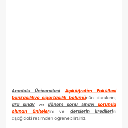
Anadolu Üniversitesi
Açıköğretim Fakültesi
bankacılıkve sigortacılık bölümü
nün derslerini,
ara sınav
ve
dönem sonu sınavı
sorumlu
olunan üniteler
ini ve
derslerin kredileri
ni
aşağıdaki resimden öğrenebilirsiniz.