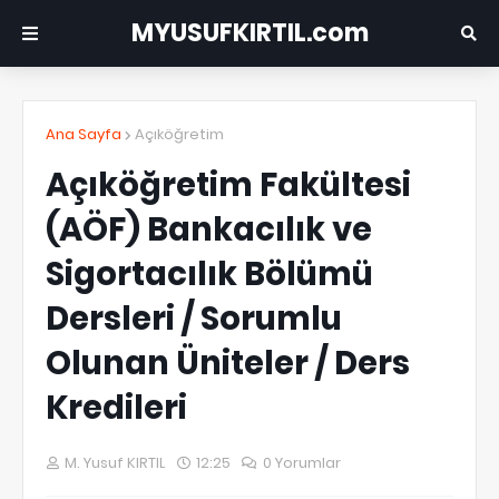
MYUSUFKIRTIL.com
Ana Sayfa
Açıköğretim
Açıköğretim Fakültesi
(AÖF) Bankacılık ve
Sigortacılık Bölümü
Dersleri / Sorumlu
Olunan Üniteler / Ders
Kredileri
M. Yusuf KIRTIL
12:25
0 Yorumlar